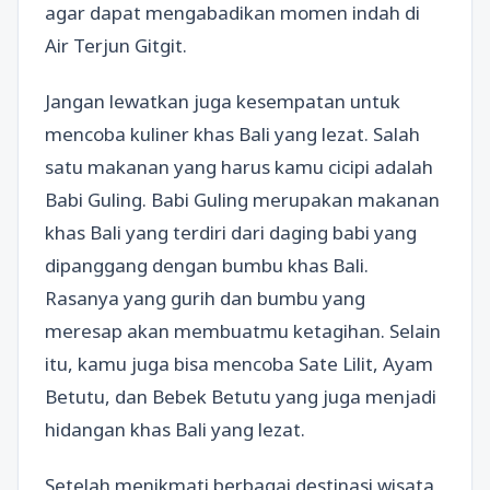
agar dapat mengabadikan momen indah di
Air Terjun Gitgit.
Jangan lewatkan juga kesempatan untuk
mencoba kuliner khas Bali yang lezat. Salah
satu makanan yang harus kamu cicipi adalah
Babi Guling. Babi Guling merupakan makanan
khas Bali yang terdiri dari daging babi yang
dipanggang dengan bumbu khas Bali.
Rasanya yang gurih dan bumbu yang
meresap akan membuatmu ketagihan. Selain
itu, kamu juga bisa mencoba Sate Lilit, Ayam
Betutu, dan Bebek Betutu yang juga menjadi
hidangan khas Bali yang lezat.
Setelah menikmati berbagai destinasi wisata