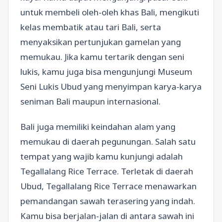
untuk membeli oleh-oleh khas Bali, mengikuti
kelas membatik atau tari Bali, serta
menyaksikan pertunjukan gamelan yang
memukau. Jika kamu tertarik dengan seni
lukis, kamu juga bisa mengunjungi Museum
Seni Lukis Ubud yang menyimpan karya-karya
seniman Bali maupun internasional.
Bali juga memiliki keindahan alam yang
memukau di daerah pegunungan. Salah satu
tempat yang wajib kamu kunjungi adalah
Tegallalang Rice Terrace. Terletak di daerah
Ubud, Tegallalang Rice Terrace menawarkan
pemandangan sawah terasering yang indah.
Kamu bisa berjalan-jalan di antara sawah ini