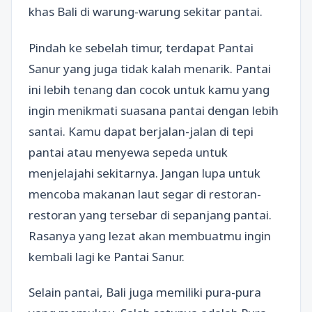
khas Bali di warung-warung sekitar pantai.
Pindah ke sebelah timur, terdapat Pantai
Sanur yang juga tidak kalah menarik. Pantai
ini lebih tenang dan cocok untuk kamu yang
ingin menikmati suasana pantai dengan lebih
santai. Kamu dapat berjalan-jalan di tepi
pantai atau menyewa sepeda untuk
menjelajahi sekitarnya. Jangan lupa untuk
mencoba makanan laut segar di restoran-
restoran yang tersebar di sepanjang pantai.
Rasanya yang lezat akan membuatmu ingin
kembali lagi ke Pantai Sanur.
Selain pantai, Bali juga memiliki pura-pura