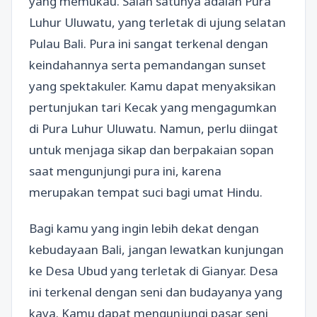
yang memukau. Salah satunya adalah Pura
Luhur Uluwatu, yang terletak di ujung selatan
Pulau Bali. Pura ini sangat terkenal dengan
keindahannya serta pemandangan sunset
yang spektakuler. Kamu dapat menyaksikan
pertunjukan tari Kecak yang mengagumkan
di Pura Luhur Uluwatu. Namun, perlu diingat
untuk menjaga sikap dan berpakaian sopan
saat mengunjungi pura ini, karena
merupakan tempat suci bagi umat Hindu.
Bagi kamu yang ingin lebih dekat dengan
kebudayaan Bali, jangan lewatkan kunjungan
ke Desa Ubud yang terletak di Gianyar. Desa
ini terkenal dengan seni dan budayanya yang
kaya. Kamu dapat mengunjungi pasar seni