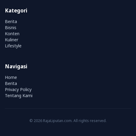
Kategori
Berita
Bisnis
Konten
Kuliner
Lifestyle
Navigasi
Home
Berita
Privacy Policy
Tentang Kami
© 2026 RajaLiputan.com. All rights reserved.