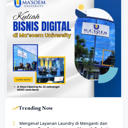
trending_up
Trending Now
1
Mengenal Layanan Laundry di Menganti dan