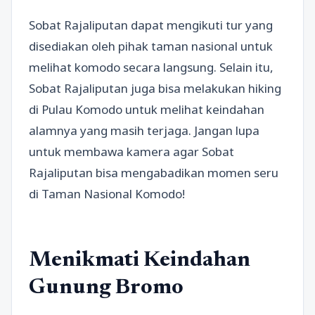
Sobat Rajaliputan dapat mengikuti tur yang
disediakan oleh pihak taman nasional untuk
melihat komodo secara langsung. Selain itu,
Sobat Rajaliputan juga bisa melakukan hiking
di Pulau Komodo untuk melihat keindahan
alamnya yang masih terjaga. Jangan lupa
untuk membawa kamera agar Sobat
Rajaliputan bisa mengabadikan momen seru
di Taman Nasional Komodo!
Menikmati Keindahan
Gunung Bromo