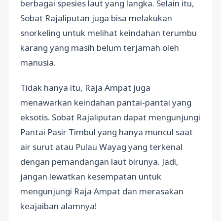
berbagai spesies laut yang langka. Selain itu,
Sobat Rajaliputan juga bisa melakukan
snorkeling untuk melihat keindahan terumbu
karang yang masih belum terjamah oleh
manusia.
Tidak hanya itu, Raja Ampat juga
menawarkan keindahan pantai-pantai yang
eksotis. Sobat Rajaliputan dapat mengunjungi
Pantai Pasir Timbul yang hanya muncul saat
air surut atau Pulau Wayag yang terkenal
dengan pemandangan laut birunya. Jadi,
jangan lewatkan kesempatan untuk
mengunjungi Raja Ampat dan merasakan
keajaiban alamnya!