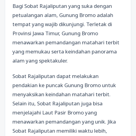
Bagi Sobat Rajaliputan yang suka dengan
petualangan alam, Gunung Bromo adalah
tempat yang wajib dikunjungi. Terletak di
Provinsi Jawa Timur, Gunung Bromo
menawarkan pemandangan matahari terbit
yang memukau serta keindahan panorama
alam yang spektakuler.
Sobat Rajaliputan dapat melakukan
pendakian ke puncak Gunung Bromo untuk
menyaksikan keindahan matahari terbit.
Selain itu, Sobat Rajaliputan juga bisa
menjelajahi Laut Pasir Bromo yang
menawarkan pemandangan yang unik. Jika
Sobat Rajaliputan memiliki waktu lebih,