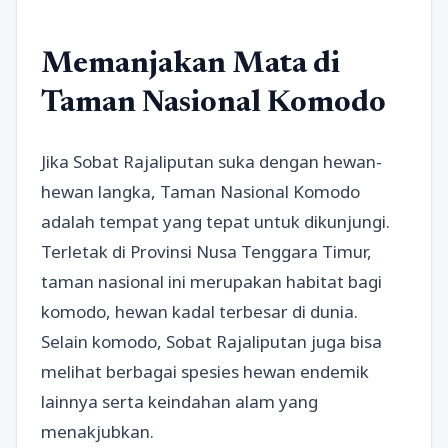
Memanjakan Mata di
Taman Nasional Komodo
Jika Sobat Rajaliputan suka dengan hewan-
hewan langka, Taman Nasional Komodo
adalah tempat yang tepat untuk dikunjungi.
Terletak di Provinsi Nusa Tenggara Timur,
taman nasional ini merupakan habitat bagi
komodo, hewan kadal terbesar di dunia.
Selain komodo, Sobat Rajaliputan juga bisa
melihat berbagai spesies hewan endemik
lainnya serta keindahan alam yang
menakjubkan.