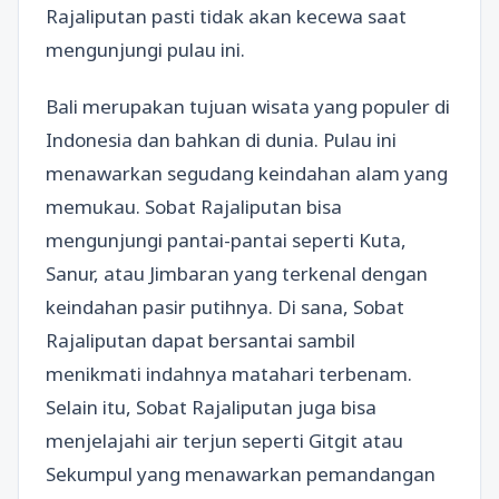
Rajaliputan pasti tidak akan kecewa saat
mengunjungi pulau ini.
Bali merupakan tujuan wisata yang populer di
Indonesia dan bahkan di dunia. Pulau ini
menawarkan segudang keindahan alam yang
memukau. Sobat Rajaliputan bisa
mengunjungi pantai-pantai seperti Kuta,
Sanur, atau Jimbaran yang terkenal dengan
keindahan pasir putihnya. Di sana, Sobat
Rajaliputan dapat bersantai sambil
menikmati indahnya matahari terbenam.
Selain itu, Sobat Rajaliputan juga bisa
menjelajahi air terjun seperti Gitgit atau
Sekumpul yang menawarkan pemandangan