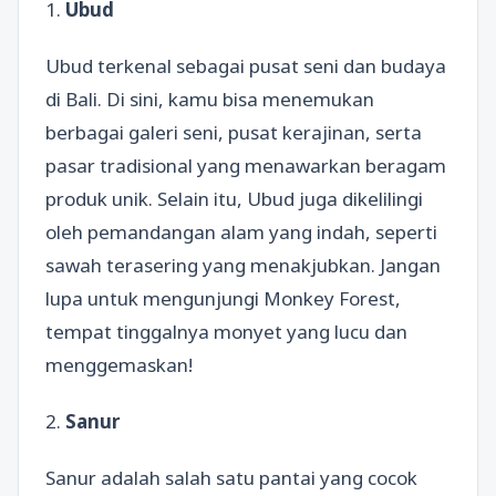
1.
Ubud
Ubud terkenal sebagai pusat seni dan budaya
di Bali. Di sini, kamu bisa menemukan
berbagai galeri seni, pusat kerajinan, serta
pasar tradisional yang menawarkan beragam
produk unik. Selain itu, Ubud juga dikelilingi
oleh pemandangan alam yang indah, seperti
sawah terasering yang menakjubkan. Jangan
lupa untuk mengunjungi Monkey Forest,
tempat tinggalnya monyet yang lucu dan
menggemaskan!
2.
Sanur
Sanur adalah salah satu pantai yang cocok