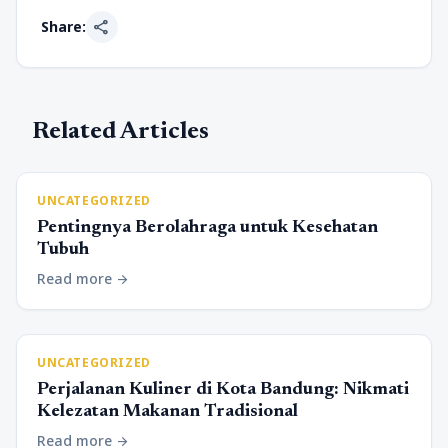
share
Share:
Related Articles
UNCATEGORIZED
Pentingnya Berolahraga untuk Kesehatan
Tubuh
Read more
arrow_forward
UNCATEGORIZED
Perjalanan Kuliner di Kota Bandung: Nikmati
Kelezatan Makanan Tradisional
Read more
arrow_forward