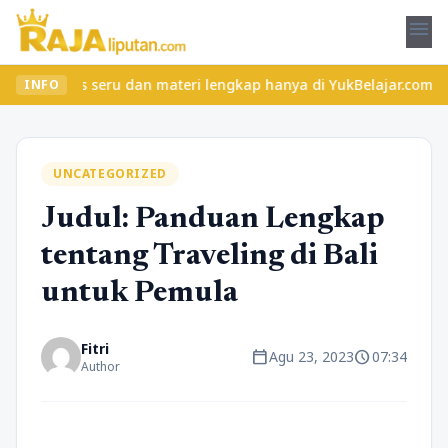
menu
 seru dan materi lengkap hanya di YukBelajar.com. Mulai langkah 
INFO
UNCATEGORIZED
Judul: Panduan Lengkap
tentang Traveling di Bali
untuk Pemula
Fitri
calendar_today
schedule
Agu 23, 2023
07:34
Author