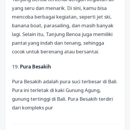
yang seru dan menarik. Di sini, kamu bisa
mencoba berbagai kegiatan, seperti jet ski,
banana boat, parasailing, dan masih banyak
lagi. Selain itu, Tanjung Benoa juga memiliki
pantai yang indah dan tenang, sehingga
cocok untuk berenang atau bersantai.
19.
Pura Besakih
Pura Besakih adalah pura suci terbesar di Bali.
Pura ini terletak di kaki Gunung Agung,
gunung tertinggi di Bali. Pura Besakih terdiri
dari kompleks pur