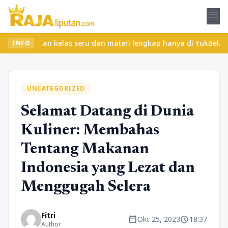
menu
Temukan kelas seru dan materi lengkap hanya di YukBelajar.com. M
INFO
UNCATEGORIZED
Selamat Datang di Dunia
Kuliner: Membahas
Tentang Makanan
Indonesia yang Lezat dan
Menggugah Selera
Fitri
calendar_today
schedule
Okt 25, 2023
18:37
Author