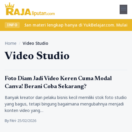
menu
as seru dan materi lengkap hanya di YukBelajar.com. Mulai langka
INFO
Home
/
Video Studio
Video Studio
Tips N Tricks
Foto Diam Jadi Video Keren Cuma Modal
Canva! Berani Coba Sekarang?
Banyak kreator dan pelaku bisnis kecil memiliki stok foto studio
yang bagus, tetapi bingung bagaimana mengubahnya menjadi
konten video yang…
By Fitri
•
25/02/2026