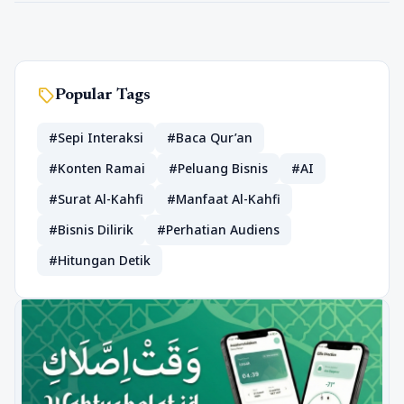
sell
Popular Tags
#Sepi Interaksi
#Baca Qur’an
#Konten Ramai
#Peluang Bisnis
#AI
#Surat Al-Kahfi
#Manfaat Al-Kahfi
#Bisnis Dilirik
#Perhatian Audiens
#Hitungan Detik