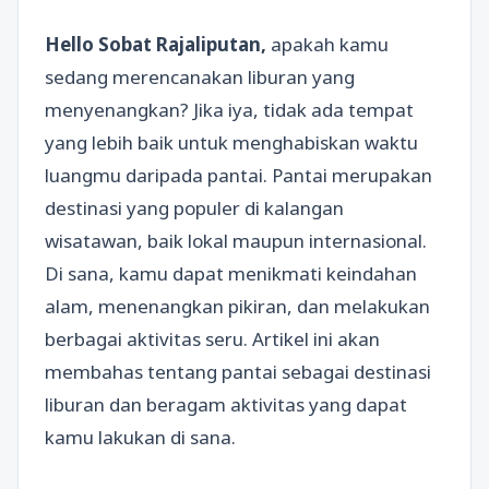
Hello Sobat Rajaliputan,
apakah kamu
sedang merencanakan liburan yang
menyenangkan? Jika iya, tidak ada tempat
yang lebih baik untuk menghabiskan waktu
luangmu daripada pantai. Pantai merupakan
destinasi yang populer di kalangan
wisatawan, baik lokal maupun internasional.
Di sana, kamu dapat menikmati keindahan
alam, menenangkan pikiran, dan melakukan
berbagai aktivitas seru. Artikel ini akan
membahas tentang pantai sebagai destinasi
liburan dan beragam aktivitas yang dapat
kamu lakukan di sana.