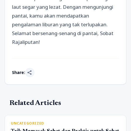
laut segar yang lezat. Dengan mengunjungi
pantai, kamu akan mendapatkan
pengalaman liburan yang tak terlupakan.
Selamat bersenang-senang di pantai, Sobat
Rajaliputan!
share
Share:
Related Articles
UNCATEGORIZED