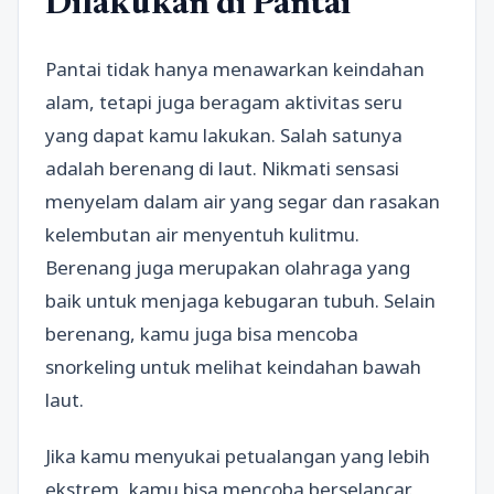
Dilakukan di Pantai
Pantai tidak hanya menawarkan keindahan
alam, tetapi juga beragam aktivitas seru
yang dapat kamu lakukan. Salah satunya
adalah berenang di laut. Nikmati sensasi
menyelam dalam air yang segar dan rasakan
kelembutan air menyentuh kulitmu.
Berenang juga merupakan olahraga yang
baik untuk menjaga kebugaran tubuh. Selain
berenang, kamu juga bisa mencoba
snorkeling untuk melihat keindahan bawah
laut.
Jika kamu menyukai petualangan yang lebih
ekstrem, kamu bisa mencoba berselancar.