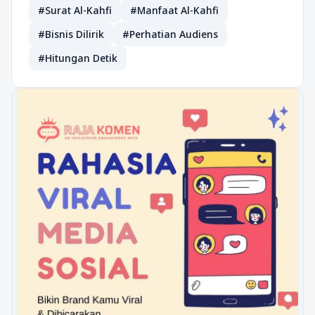
#Surat Al-Kahfi
#Manfaat Al-Kahfi
#Bisnis Dilirik
#Perhatian Audiens
#Hitungan Detik