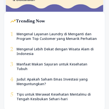
trending_up
Trending Now
1
Mengenal Layanan Laundry di Menganti dan
Program Top Customer yang Menarik Perhatian
2
Mengenal Lebih Dekat dengan Wisata Alam di
Indonesia
3
Manfaat Makan Sayuran untuk Kesehatan
Tubuh
4
Judul: Apakah Saham Emas Investasi yang
Menguntungkan?
5
Tips untuk Merawat Kesehatan Mentalmu di
Tengah Kesibukan Sehari-hari