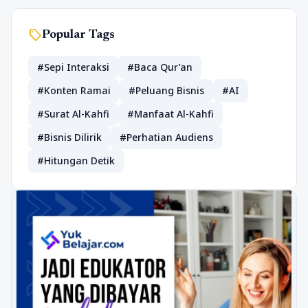
sell
Popular Tags
#Sepi Interaksi
#Baca Qur’an
#Konten Ramai
#Peluang Bisnis
#AI
#Surat Al-Kahfi
#Manfaat Al-Kahfi
#Bisnis Dilirik
#Perhatian Audiens
#Hitungan Detik