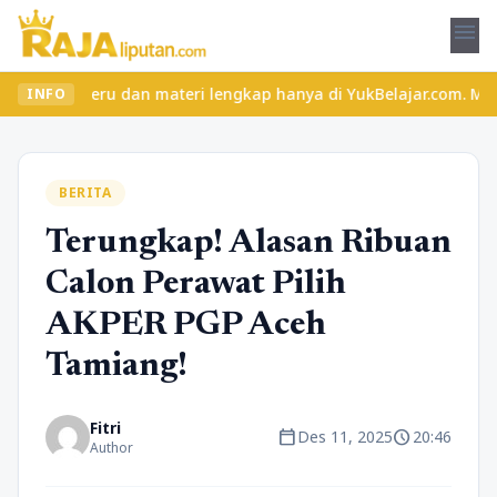
menu
s seru dan materi lengkap hanya di YukBelajar.com. Mulai langkah
INFO
BERITA
Terungkap! Alasan Ribuan
Calon Perawat Pilih
AKPER PGP Aceh
Tamiang!
Fitri
calendar_today
schedule
Des 11, 2025
20:46
Author