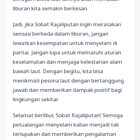
liburan kita semakin berkesan.
Jadi, jika Sobat Rajaliputan ingin merasakan
sensasi berbeda dalam liburan, jangan
lewatkan kesempatan untuk menyelam di
pantai. Jangan lupa untuk mematuhi aturan
keselamatan dan menjaga kelestarian alam
bawah laut. Dengan begitu, kita bisa
menikmati pesona laut dengan bertanggung
jawab dan memberikan dampak positif bagi
lingkungan sekitar.
Selamat berlibur, Sobat Rajaliputan! Semoga
petualangan menyelam kalian menjadi tak
terlupakan dan memberikan pengalaman