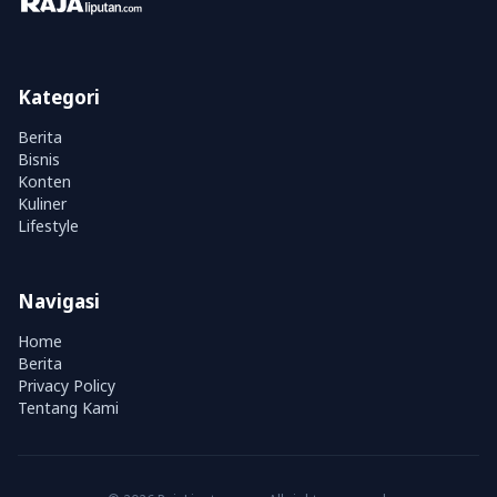
Kategori
Berita
Bisnis
Konten
Kuliner
Lifestyle
Navigasi
Home
Berita
Privacy Policy
Tentang Kami