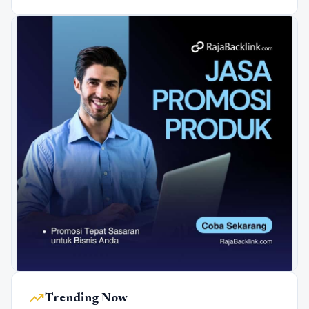
trending_up
Trending Now