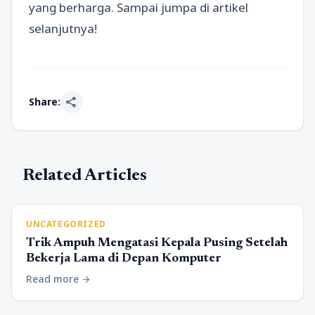
yang berharga. Sampai jumpa di artikel
selanjutnya!
share
Share:
Related Articles
UNCATEGORIZED
Trik Ampuh Mengatasi Kepala Pusing Setelah
Bekerja Lama di Depan Komputer
Read more
arrow_forward