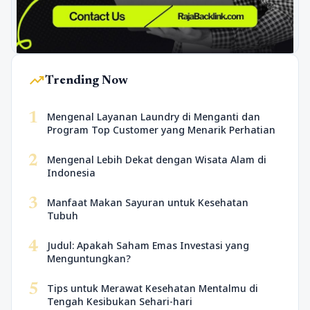
trending_up
Trending Now
1
Mengenal Layanan Laundry di Menganti dan
Program Top Customer yang Menarik Perhatian
2
Mengenal Lebih Dekat dengan Wisata Alam di
Indonesia
3
Manfaat Makan Sayuran untuk Kesehatan
Tubuh
4
Judul: Apakah Saham Emas Investasi yang
Menguntungkan?
5
Tips untuk Merawat Kesehatan Mentalmu di
Tengah Kesibukan Sehari-hari