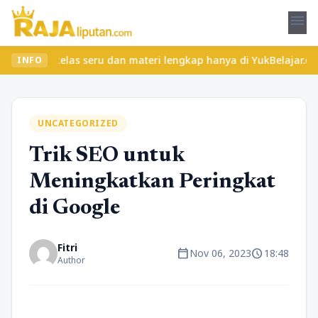
menu
 kelas seru dan materi lengkap hanya di YukBelajar.com. Mulai la
INFO
UNCATEGORIZED
Trik SEO untuk
Meningkatkan Peringkat
di Google
Fitri
calendar_today
schedule
Nov 06, 2023
18:48
Author