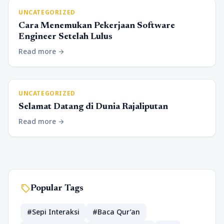
UNCATEGORIZED
Cara Menemukan Pekerjaan Software
Engineer Setelah Lulus
Read more
arrow_forward
UNCATEGORIZED
Selamat Datang di Dunia Rajaliputan
Read more
arrow_forward
sell
Popular Tags
#Sepi Interaksi
#Baca Qur’an