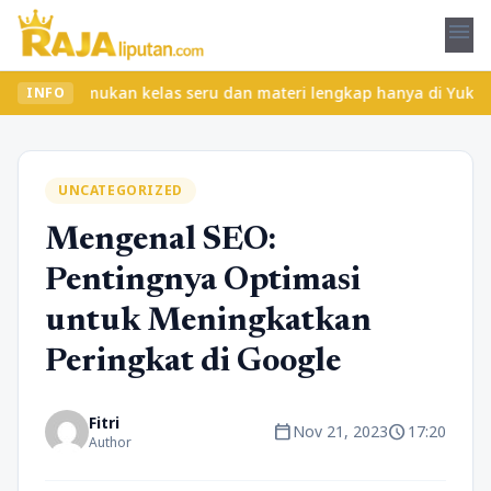
menu
? Temukan kelas seru dan materi lengkap hanya di YukBelajar.com.
INFO
UNCATEGORIZED
Mengenal SEO:
Pentingnya Optimasi
untuk Meningkatkan
Peringkat di Google
Fitri
calendar_today
schedule
Nov 21, 2023
17:20
Author