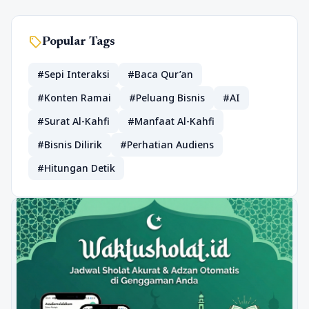
sell
Popular Tags
#Sepi Interaksi
#Baca Qur’an
#Konten Ramai
#Peluang Bisnis
#AI
#Surat Al-Kahfi
#Manfaat Al-Kahfi
#Bisnis Dilirik
#Perhatian Audiens
#Hitungan Detik