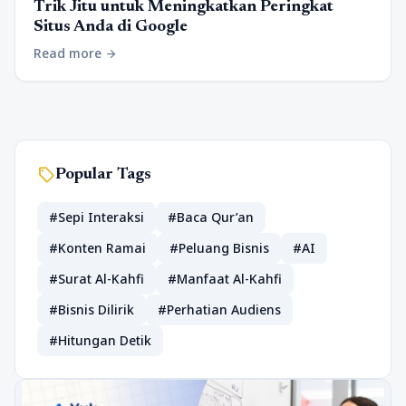
Trik Jitu untuk Meningkatkan Peringkat
Situs Anda di Google
Read more
arrow_forward
sell
Popular Tags
#Sepi Interaksi
#Baca Qur’an
#Konten Ramai
#Peluang Bisnis
#AI
#Surat Al-Kahfi
#Manfaat Al-Kahfi
#Bisnis Dilirik
#Perhatian Audiens
#Hitungan Detik