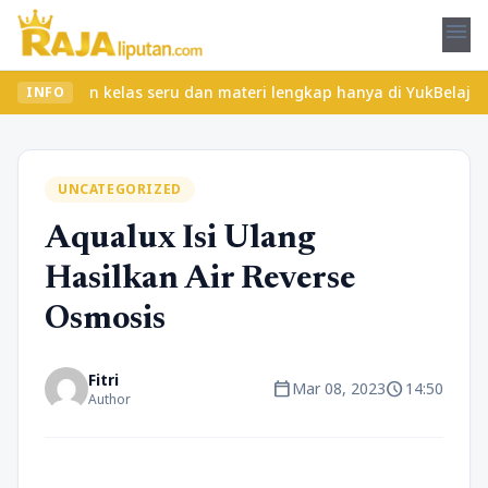
menu
mukan kelas seru dan materi lengkap hanya di YukBelajar.com. Mul
INFO
UNCATEGORIZED
Aqualux Isi Ulang
Hasilkan Air Reverse
Osmosis
Fitri
calendar_today
schedule
Mar 08, 2023
14:50
Author