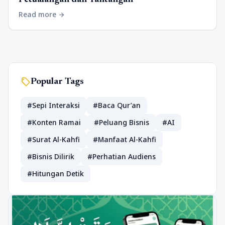
Read more
arrow_forward
sell
Popular Tags
#Sepi Interaksi
#Baca Qur’an
#Konten Ramai
#Peluang Bisnis
#AI
#Surat Al-Kahfi
#Manfaat Al-Kahfi
#Bisnis Dilirik
#Perhatian Audiens
#Hitungan Detik