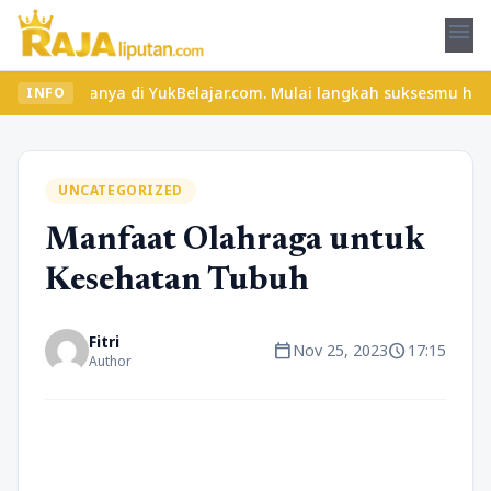
menu
 hanya di YukBelajar.com. Mulai langkah suksesmu hari ini! • Mau
INFO
UNCATEGORIZED
Manfaat Olahraga untuk
Kesehatan Tubuh
Fitri
calendar_today
schedule
Nov 25, 2023
17:15
Author