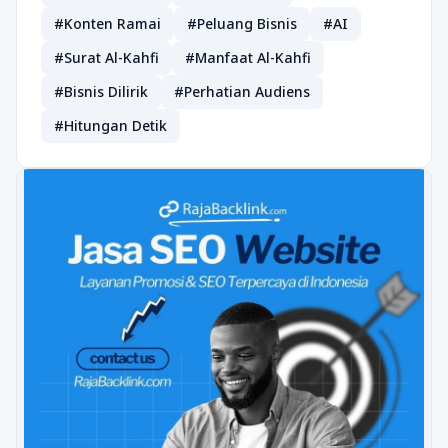
#Konten Ramai
#Peluang Bisnis
#AI
#Surat Al-Kahfi
#Manfaat Al-Kahfi
#Bisnis Dilirik
#Perhatian Audiens
#Hitungan Detik