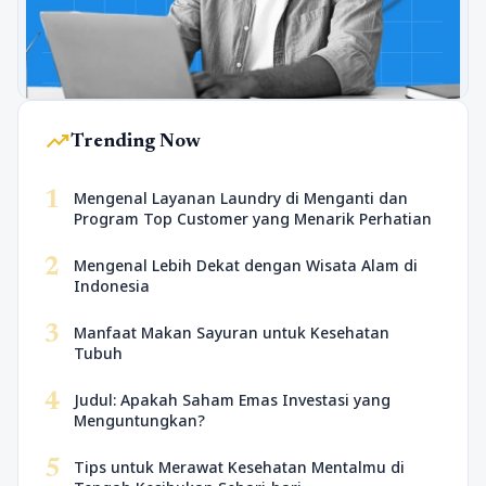
trending_up
Trending Now
1
Mengenal Layanan Laundry di Menganti dan
Program Top Customer yang Menarik Perhatian
2
Mengenal Lebih Dekat dengan Wisata Alam di
Indonesia
3
Manfaat Makan Sayuran untuk Kesehatan
Tubuh
4
Judul: Apakah Saham Emas Investasi yang
Menguntungkan?
5
Tips untuk Merawat Kesehatan Mentalmu di