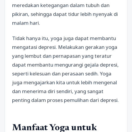
meredakan ketegangan dalam tubuh dan
pikiran, sehingga dapat tidur lebih nyenyak di
malam hari.
Tidak hanya itu, yoga juga dapat membantu
mengatasi depresi. Melakukan gerakan yoga
yang lembut dan pernapasan yang teratur
dapat membantu mengurangi gejala depresi,
seperti kelesuan dan perasaan sedih. Yoga
juga mengajarkan kita untuk lebih mengenal
dan menerima diri sendiri, yang sangat
penting dalam proses pemulihan dari depresi.
Manfaat Yoga untuk