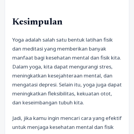
Kesimpulan
Yoga adalah salah satu bentuk latihan fisik
dan meditasi yang memberikan banyak
manfaat bagi kesehatan mental dan fisik kita.
Dalam yoga, kita dapat mengurangi stres,
meningkatkan kesejahteraan mental, dan
mengatasi depresi. Selain itu, yoga juga dapat
meningkatkan fleksibilitas, kekuatan otot,
dan keseimbangan tubuh kita.
Jadi, jika kamu ingin mencari cara yang efektif
untuk menjaga kesehatan mental dan fisik