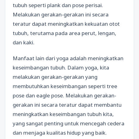
tubuh seperti plank dan pose perisai.
Melakukan gerakan-gerakan ini secara
teratur dapat meningkatkan kekuatan otot
tubuh, terutama pada area perut, lengan,
dan kaki.
Manfaat lain dari yoga adalah meningkatkan
keseimbangan tubuh. Dalam yoga, kita
melakukan gerakan-gerakan yang
membutuhkan keseimbangan seperti tree
pose dan eagle pose. Melakukan gerakan-
gerakan ini secara teratur dapat membantu
meningkatkan keseimbangan tubuh kita,
yang sangat penting untuk mencegah cedera
dan menjaga kualitas hidup yang baik.