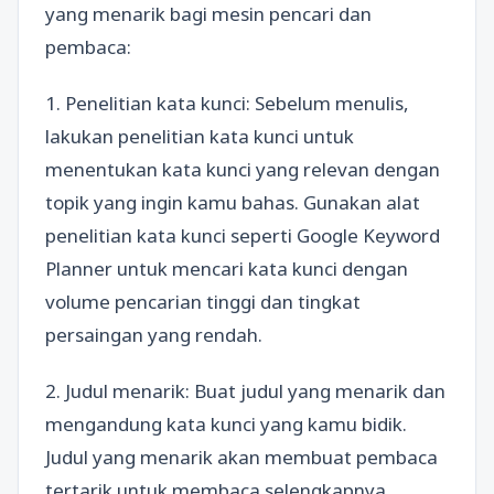
yang menarik bagi mesin pencari dan
pembaca:
1. Penelitian kata kunci: Sebelum menulis,
lakukan penelitian kata kunci untuk
menentukan kata kunci yang relevan dengan
topik yang ingin kamu bahas. Gunakan alat
penelitian kata kunci seperti Google Keyword
Planner untuk mencari kata kunci dengan
volume pencarian tinggi dan tingkat
persaingan yang rendah.
2. Judul menarik: Buat judul yang menarik dan
mengandung kata kunci yang kamu bidik.
Judul yang menarik akan membuat pembaca
tertarik untuk membaca selengkapnya.