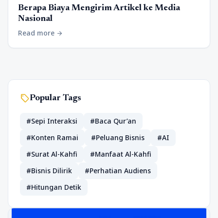
Berapa Biaya Mengirim Artikel ke Media
Nasional
Read more
arrow_forward
sell
Popular Tags
#Sepi Interaksi
#Baca Qur’an
#Konten Ramai
#Peluang Bisnis
#AI
#Surat Al-Kahfi
#Manfaat Al-Kahfi
#Bisnis Dilirik
#Perhatian Audiens
#Hitungan Detik