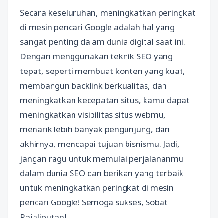
Secara keseluruhan, meningkatkan peringkat
di mesin pencari Google adalah hal yang
sangat penting dalam dunia digital saat ini.
Dengan menggunakan teknik SEO yang
tepat, seperti membuat konten yang kuat,
membangun backlink berkualitas, dan
meningkatkan kecepatan situs, kamu dapat
meningkatkan visibilitas situs webmu,
menarik lebih banyak pengunjung, dan
akhirnya, mencapai tujuan bisnismu. Jadi,
jangan ragu untuk memulai perjalananmu
dalam dunia SEO dan berikan yang terbaik
untuk meningkatkan peringkat di mesin
pencari Google! Semoga sukses, Sobat
Rajaliputan!