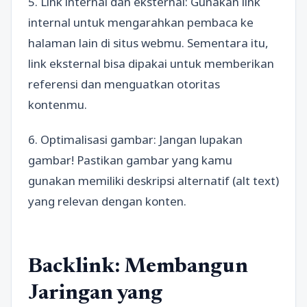
5. Link internal dan eksternal: Gunakan link
internal untuk mengarahkan pembaca ke
halaman lain di situs webmu. Sementara itu,
link eksternal bisa dipakai untuk memberikan
referensi dan menguatkan otoritas
kontenmu.
6. Optimalisasi gambar: Jangan lupakan
gambar! Pastikan gambar yang kamu
gunakan memiliki deskripsi alternatif (alt text)
yang relevan dengan konten.
Backlink: Membangun
Jaringan yang