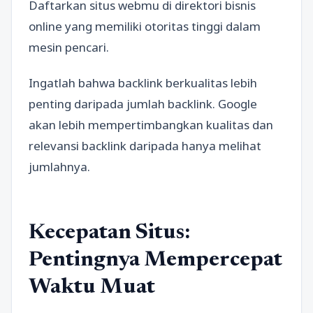
Daftarkan situs webmu di direktori bisnis
online yang memiliki otoritas tinggi dalam
mesin pencari.
Ingatlah bahwa backlink berkualitas lebih
penting daripada jumlah backlink. Google
akan lebih mempertimbangkan kualitas dan
relevansi backlink daripada hanya melihat
jumlahnya.
Kecepatan Situs:
Pentingnya Mempercepat
Waktu Muat