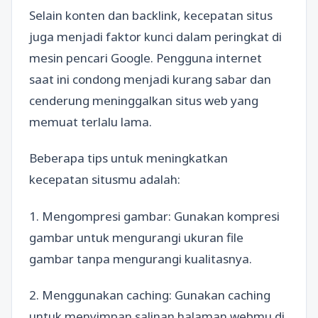
Selain konten dan backlink, kecepatan situs
juga menjadi faktor kunci dalam peringkat di
mesin pencari Google. Pengguna internet
saat ini condong menjadi kurang sabar dan
cenderung meninggalkan situs web yang
memuat terlalu lama.
Beberapa tips untuk meningkatkan
kecepatan situsmu adalah:
1. Mengompresi gambar: Gunakan kompresi
gambar untuk mengurangi ukuran file
gambar tanpa mengurangi kualitasnya.
2. Menggunakan caching: Gunakan caching
untuk menyimpan salinan halaman webmu di