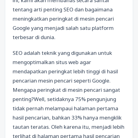
ini, kami akan membahas secara santai
tentang arti penting SEO dan bagaimana
meningkatkan peringkat di mesin pencari
Google yang menjadi salah satu platform
terbesar di dunia.
SEO adalah teknik yang digunakan untuk
mengoptimalkan situs web agar
mendapatkan peringkat lebih tinggi di hasil
pencarian mesin pencari seperti Google.
Mengapa peringkat di mesin pencari sangat
penting?Well, setidaknya 75% pengunjung
tidak pernah melampaui halaman pertama
hasil pencarian, bahkan 33% hanya mengklik
tautan teratas. Oleh karena itu, menjadi lebih
terlihat di halaman pertama hasil pencarian