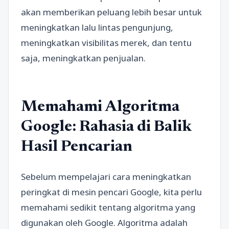
akan memberikan peluang lebih besar untuk
meningkatkan lalu lintas pengunjung,
meningkatkan visibilitas merek, dan tentu
saja, meningkatkan penjualan.
Memahami Algoritma
Google: Rahasia di Balik
Hasil Pencarian
Sebelum mempelajari cara meningkatkan
peringkat di mesin pencari Google, kita perlu
memahami sedikit tentang algoritma yang
digunakan oleh Google. Algoritma adalah