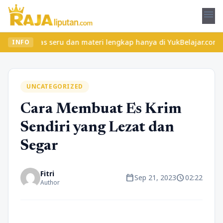
menu
 kelas seru dan materi lengkap hanya di YukBelajar.com. Mulai la
INFO
UNCATEGORIZED
Cara Membuat Es Krim
Sendiri yang Lezat dan
Segar
Fitri
calendar_today
schedule
Sep 21, 2023
02:22
Author