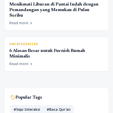
Menikmati Liburan di Pantai Indah dengan
Pemandangan yang Memukau di Pulau
Seribu
Read more
arrow_forward
UNCATEGORIZED
6 Alasan Besar untuk Furnish Rumah
Minimalis
Read more
arrow_forward
sell
Popular Tags
#Sepi Interaksi
#Baca Qur’an