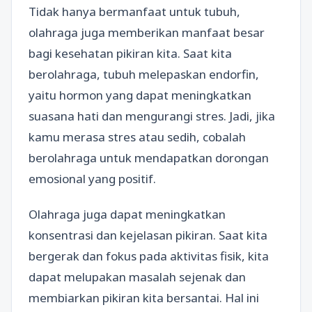
Tidak hanya bermanfaat untuk tubuh,
olahraga juga memberikan manfaat besar
bagi kesehatan pikiran kita. Saat kita
berolahraga, tubuh melepaskan endorfin,
yaitu hormon yang dapat meningkatkan
suasana hati dan mengurangi stres. Jadi, jika
kamu merasa stres atau sedih, cobalah
berolahraga untuk mendapatkan dorongan
emosional yang positif.
Olahraga juga dapat meningkatkan
konsentrasi dan kejelasan pikiran. Saat kita
bergerak dan fokus pada aktivitas fisik, kita
dapat melupakan masalah sejenak dan
membiarkan pikiran kita bersantai. Hal ini