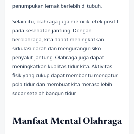
penumpukan lemak berlebih di tubuh.
Selain itu, olahraga juga memiliki efek positif
pada kesehatan jantung. Dengan
berolahraga, kita dapat meningkatkan
sirkulasi darah dan mengurangi risiko
penyakit jantung. Olahraga juga dapat
meningkatkan kualitas tidur kita. Aktivitas
fisik yang cukup dapat membantu mengatur
pola tidur dan membuat kita merasa lebih
segar setelah bangun tidur.
Manfaat Mental Olahraga