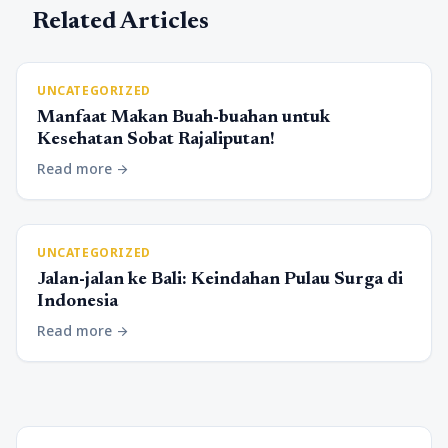
Related Articles
UNCATEGORIZED
Manfaat Makan Buah-buahan untuk
Kesehatan Sobat Rajaliputan!
Read more
arrow_forward
UNCATEGORIZED
Jalan-jalan ke Bali: Keindahan Pulau Surga di
Indonesia
Read more
arrow_forward