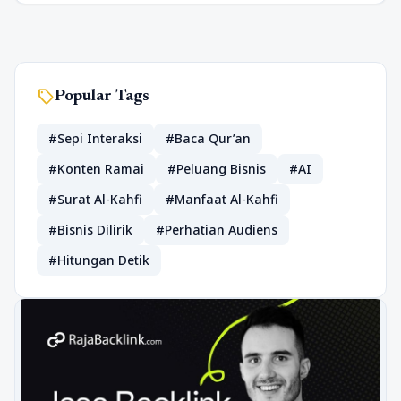
sell
Popular Tags
#Sepi Interaksi
#Baca Qur’an
#Konten Ramai
#Peluang Bisnis
#AI
#Surat Al-Kahfi
#Manfaat Al-Kahfi
#Bisnis Dilirik
#Perhatian Audiens
#Hitungan Detik