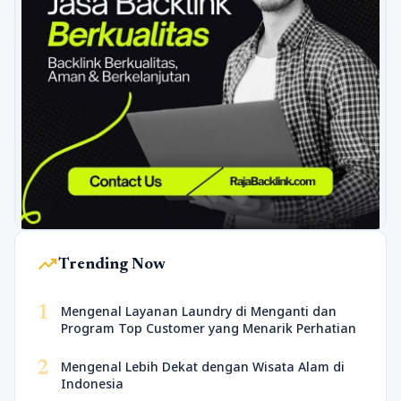
trending_up
Trending Now
1
Mengenal Layanan Laundry di Menganti dan
Program Top Customer yang Menarik Perhatian
2
Mengenal Lebih Dekat dengan Wisata Alam di
Indonesia