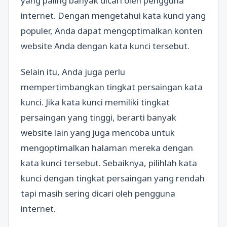
yang paling banyak dicari oleh pengguna
internet. Dengan mengetahui kata kunci yang
populer, Anda dapat mengoptimalkan konten
website Anda dengan kata kunci tersebut.
Selain itu, Anda juga perlu
mempertimbangkan tingkat persaingan kata
kunci. Jika kata kunci memiliki tingkat
persaingan yang tinggi, berarti banyak
website lain yang juga mencoba untuk
mengoptimalkan halaman mereka dengan
kata kunci tersebut. Sebaiknya, pilihlah kata
kunci dengan tingkat persaingan yang rendah
tapi masih sering dicari oleh pengguna
internet.