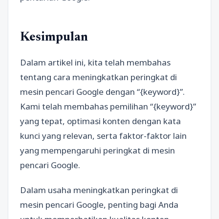
Kesimpulan
Dalam artikel ini, kita telah membahas
tentang cara meningkatkan peringkat di
mesin pencari Google dengan “{keyword}”.
Kami telah membahas pemilihan “{keyword}”
yang tepat, optimasi konten dengan kata
kunci yang relevan, serta faktor-faktor lain
yang mempengaruhi peringkat di mesin
pencari Google.
Dalam usaha meningkatkan peringkat di
mesin pencari Google, penting bagi Anda