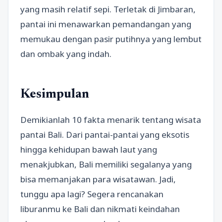
yang masih relatif sepi. Terletak di Jimbaran,
pantai ini menawarkan pemandangan yang
memukau dengan pasir putihnya yang lembut
dan ombak yang indah.
Kesimpulan
Demikianlah 10 fakta menarik tentang wisata
pantai Bali. Dari pantai-pantai yang eksotis
hingga kehidupan bawah laut yang
menakjubkan, Bali memiliki segalanya yang
bisa memanjakan para wisatawan. Jadi,
tunggu apa lagi? Segera rencanakan
liburanmu ke Bali dan nikmati keindahan