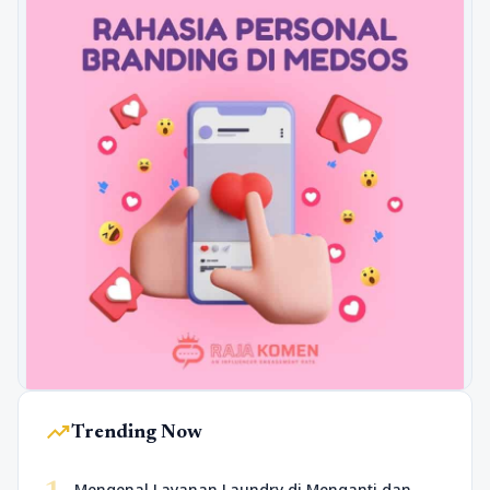
trending_up
Trending Now
Mengenal Layanan Laundry di Menganti dan