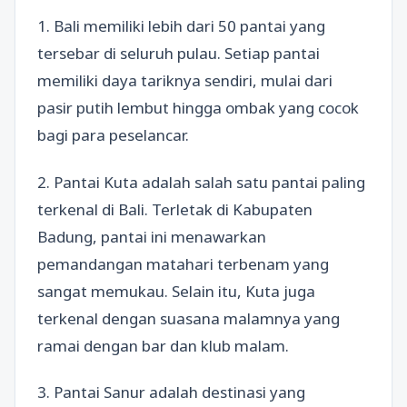
1. Bali memiliki lebih dari 50 pantai yang
tersebar di seluruh pulau. Setiap pantai
memiliki daya tariknya sendiri, mulai dari
pasir putih lembut hingga ombak yang cocok
bagi para peselancar.
2. Pantai Kuta adalah salah satu pantai paling
terkenal di Bali. Terletak di Kabupaten
Badung, pantai ini menawarkan
pemandangan matahari terbenam yang
sangat memukau. Selain itu, Kuta juga
terkenal dengan suasana malamnya yang
ramai dengan bar dan klub malam.
3. Pantai Sanur adalah destinasi yang