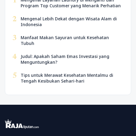
1
Program Top Customer yang Menarik Perhatian
2
Mengenal Lebih Dekat dengan Wisata Alam di
Indonesia
3
Manfaat Makan Sayuran untuk Kesehatan
Tubuh
4
Judul: Apakah Saham Emas Investasi yang
Menguntungkan?
5
Tips untuk Merawat Kesehatan Mentalmu di
Tengah Kesibukan Sehari-hari