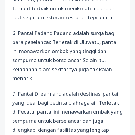
tempat terbaik untuk menikmati hidangan
laut segar di restoran-restoran tepi pantai.
6. Pantai Padang Padang adalah surga bagi
para peselancar. Terletak di Uluwatu, pantai
ini menawarkan ombak yang tinggi dan
sempurna untuk berselancar. Selain itu,
keindahan alam sekitarnya juga tak kalah
menarik.
7. Pantai Dreamland adalah destinasi pantai
yang ideal bagi pecinta olahraga air. Terletak
di Pecatu, pantai ini menawarkan ombak yang
sempurna untuk berselancar dan juga
dilengkapi dengan fasilitas yang lengkap