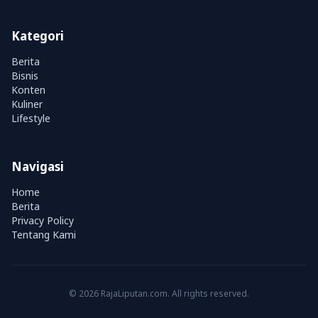
Kategori
Berita
Bisnis
Konten
Kuliner
Lifestyle
Navigasi
Home
Berita
Privacy Policy
Tentang Kami
© 2026 RajaLiputan.com. All rights reserved.