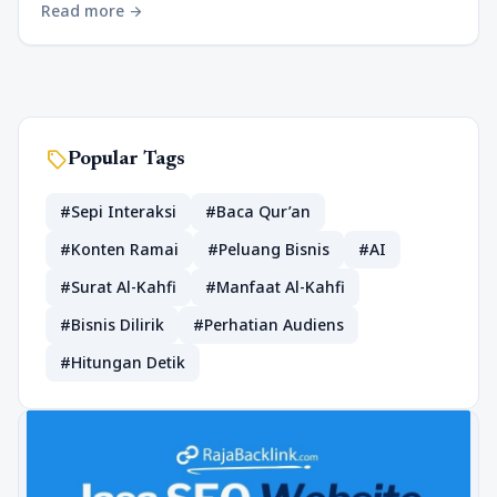
Read more
arrow_forward
sell
Popular Tags
#Sepi Interaksi
#Baca Qur’an
#Konten Ramai
#Peluang Bisnis
#AI
#Surat Al-Kahfi
#Manfaat Al-Kahfi
#Bisnis Dilirik
#Perhatian Audiens
#Hitungan Detik