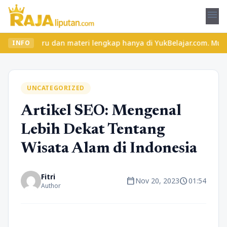
menu
ru dan materi lengkap hanya di YukBelajar.com. Mulai langkah suk
INFO
UNCATEGORIZED
Artikel SEO: Mengenal
Lebih Dekat Tentang
Wisata Alam di Indonesia
Fitri
calendar_today
schedule
Nov 20, 2023
01:54
Author