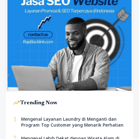
trending_up
Trending Now
1
Mengenal Layanan Laundry di Menganti dan
Program Top Customer yang Menarik Perhatian
2
Mengenal Lebih Dekat dengan Wisata Alam di