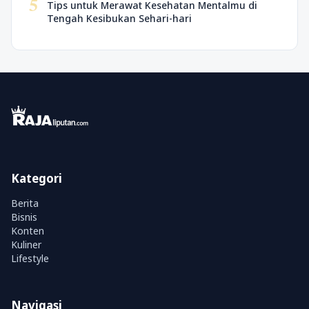
5
Tips untuk Merawat Kesehatan Mentalmu di
Tengah Kesibukan Sehari-hari
Kategori
Berita
Bisnis
Konten
Kuliner
Lifestyle
Navigasi