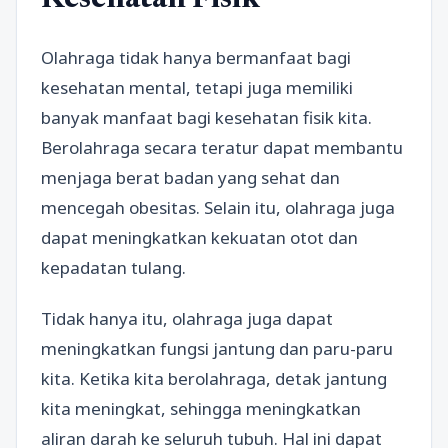
Kesehatan Fisik
Olahraga tidak hanya bermanfaat bagi
kesehatan mental, tetapi juga memiliki
banyak manfaat bagi kesehatan fisik kita.
Berolahraga secara teratur dapat membantu
menjaga berat badan yang sehat dan
mencegah obesitas. Selain itu, olahraga juga
dapat meningkatkan kekuatan otot dan
kepadatan tulang.
Tidak hanya itu, olahraga juga dapat
meningkatkan fungsi jantung dan paru-paru
kita. Ketika kita berolahraga, detak jantung
kita meningkat, sehingga meningkatkan
aliran darah ke seluruh tubuh. Hal ini dapat