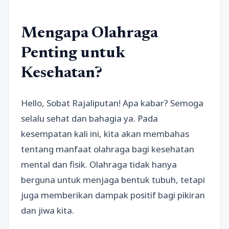
Mengapa Olahraga
Penting untuk
Kesehatan?
Hello, Sobat Rajaliputan! Apa kabar? Semoga
selalu sehat dan bahagia ya. Pada
kesempatan kali ini, kita akan membahas
tentang manfaat olahraga bagi kesehatan
mental dan fisik. Olahraga tidak hanya
berguna untuk menjaga bentuk tubuh, tetapi
juga memberikan dampak positif bagi pikiran
dan jiwa kita.