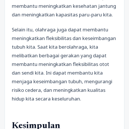
membantu meningkatkan kesehatan jantung
dan meningkatkan kapasitas paru-paru kita.
Selain itu, olahraga juga dapat membantu
meningkatkan fleksibilitas dan keseimbangan
tubuh kita. Saat kita berolahraga, kita
melibatkan berbagai gerakan yang dapat
membantu meningkatkan fleksibilitas otot
dan sendi kita. Ini dapat membantu kita
menjaga keseimbangan tubuh, mengurangi
risiko cedera, dan meningkatkan kualitas
hidup kita secara keseluruhan.
Kesimpulan